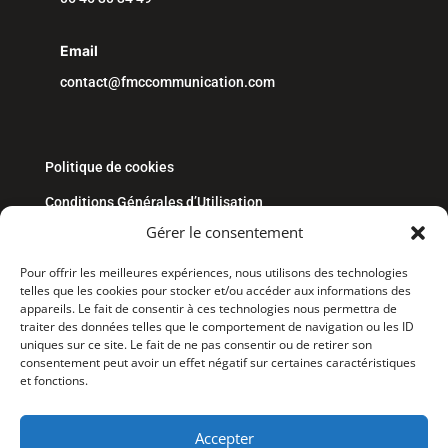
Email
contact@fmccommunication.com
Politique de cookies
Conditions Générales d’Utilisation
Gérer le consentement
Conditions générales de vente
Mentions Légales
Pour offrir les meilleures expériences, nous utilisons des technologies
telles que les cookies pour stocker et/ou accéder aux informations des
Politique de confidentialité
appareils. Le fait de consentir à ces technologies nous permettra de
traiter des données telles que le comportement de navigation ou les ID
uniques sur ce site. Le fait de ne pas consentir ou de retirer son
consentement peut avoir un effet négatif sur certaines caractéristiques
et fonctions.
Accepter